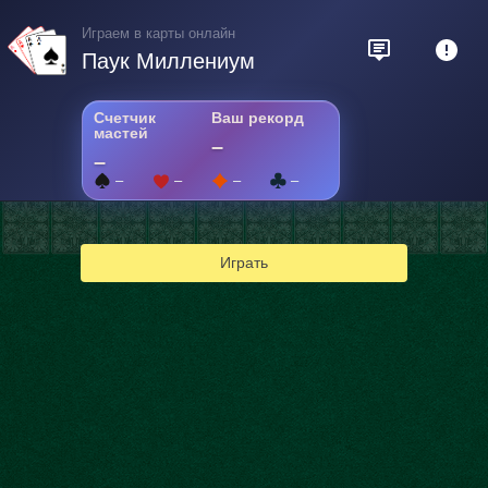
Играем в карты онлайн
Паук Миллениум
Счетчик
Ваш рекорд
мастей
–
–
–
–
–
–
Играть