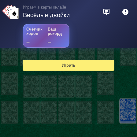
Играем в карты онлайн
Весёлые двойки
Счётчик
Ваш
ходов
рекорд
–
–
Играть