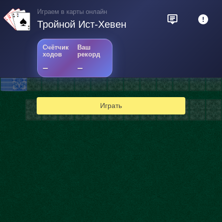
Играем в карты онлайн
Тройной Ист-Хевен
Счётчик
Ваш
ходов
рекорд
–
–
Играть