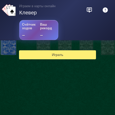
Играем в карты онлайн
Клевер
Счётчик
Ваш
ходов
рекорд
–
–
2
Играть