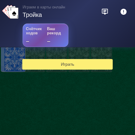
Играем в карты онлайн
Тройка
Счётчик
Ваш
ходов
рекорд
–
–
Играть