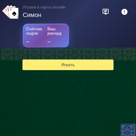
Играем в карты онлайн
Симон
Счётчик
Ваш
ходов
рекорд
–
–
Играть