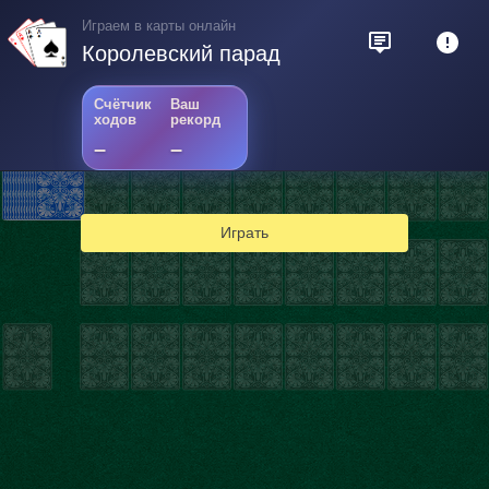
Играем в карты онлайн
Королевский парад
Счётчик
Ваш
ходов
рекорд
–
–
Играть