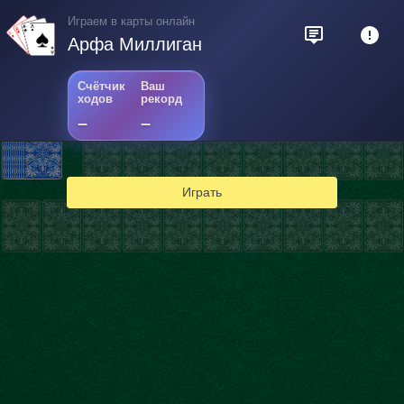
Играем в карты онлайн
Арфа Миллиган
Счётчик
Ваш
ходов
рекорд
–
–
Играть