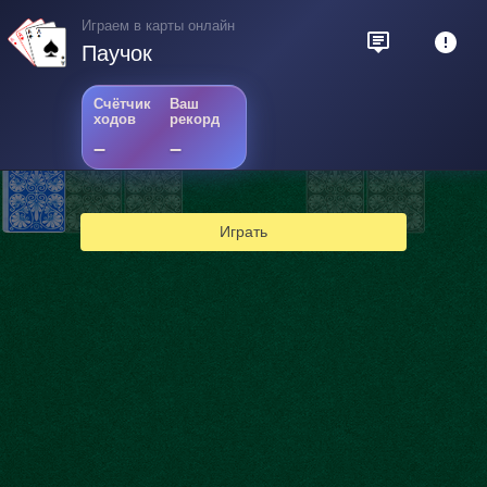
Играем в карты онлайн
Паучок
Счётчик
Ваш
ходов
рекорд
–
–
Играть