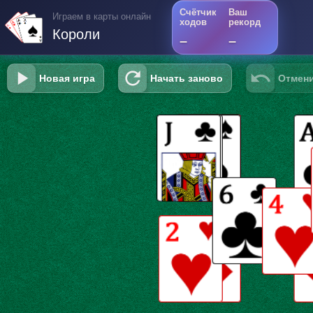
Счётчик
Ваш
Играем в карты онлайн
ходов
рекорд
Короли
–
–
Новая игра
Начать заново
Отмени