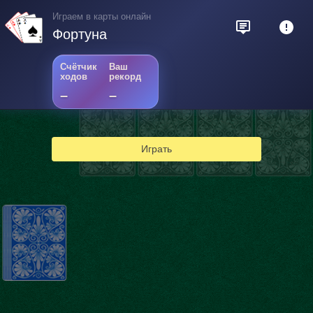
Играем в карты онлайн
Фортуна
Счётчик
Ваш
ходов
рекорд
–
–
Играть