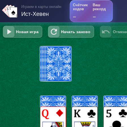
Счётчик
Ваш
Играем в карты онлайн
ходов
рекорд
Ист-Хевен
–
–
Новая игра
Начать заново
Отмени