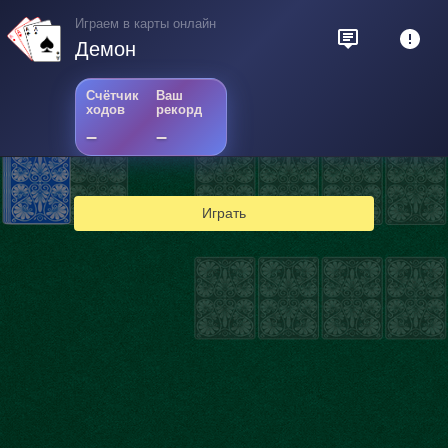
Играем в карты онлайн
Демон
Счётчик
Ваш
ходов
рекорд
–
–
2
Играть