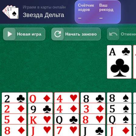
Счётчик
Ваш
Играем в карты онлайн
ходов
рекорд
Звезда Дельта
–
–
Новая игра
Начать заново
Отмени