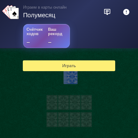
Играем в карты онлайн
Полумесяц
Счётчик
Ваш
ходов
рекорд
–
–
Играть
4