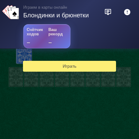
Играем в карты онлайн
Блондинки и брюнетки
Счётчик
Ваш
ходов
рекорд
–
–
Играть