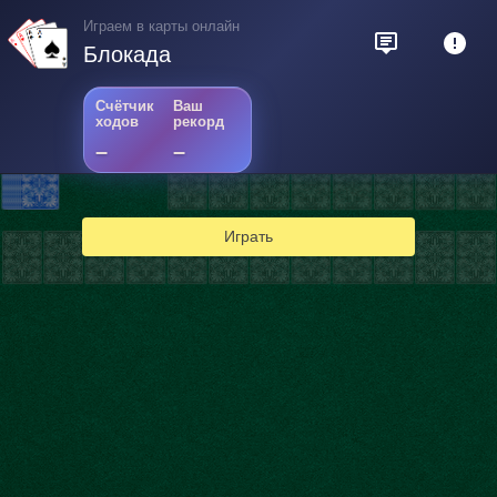
Играем в карты онлайн
Блокада
Счётчик
Ваш
ходов
рекорд
–
–
Играть