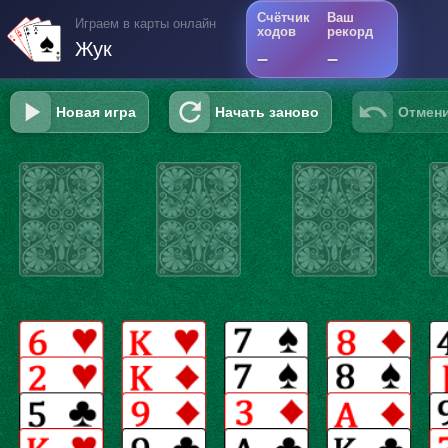
Счётчик
Ваш
Играем в карты онлайн
ходов
рекорд
Жук
–
–
Новая игра
Начать заново
Отмени