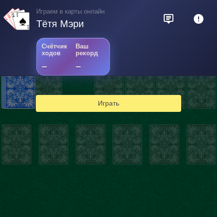
Играем в карты онлайн
Тётя Мэри
Счётчик
Ваш
ходов
рекорд
–
–
Играть