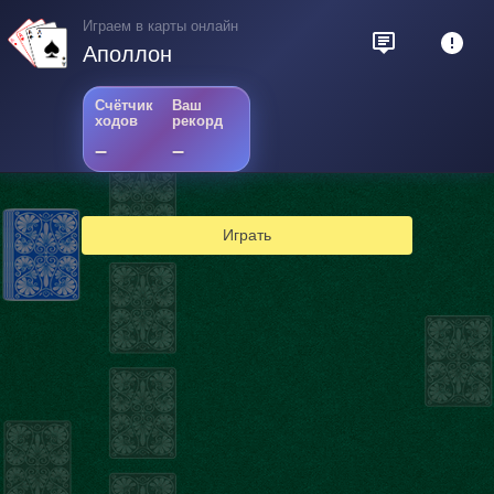
Играем в карты онлайн
Аполлон
Счётчик
Ваш
ходов
рекорд
–
–
Играть