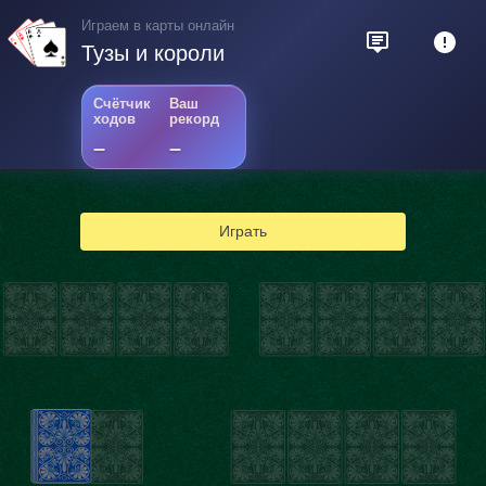
Играем в карты онлайн
Тузы и короли
Счётчик
Ваш
ходов
рекорд
–
–
Играть